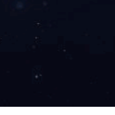
YZS型振动电机
源头厂家 • 支持定制 • 降本增效 • 性价比高
查看更多
九游（中国）官方网
站登录界面