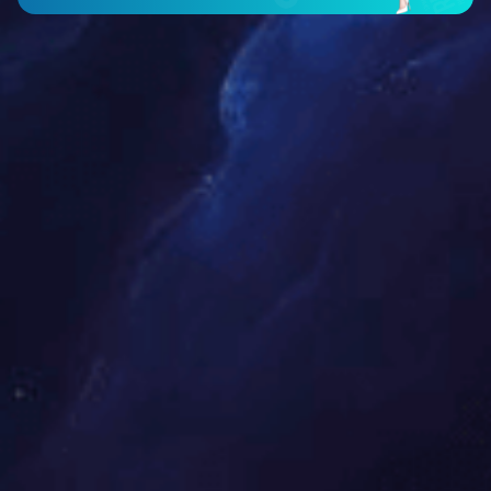
法兰式激振器
源头厂家 • 支持定制 • 降本增效 • 性价比高
查看更多
九游（中国）官方网
站登录界面