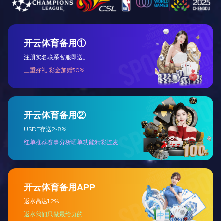
弹跳杆筛板
源头厂家 • 支持定制 • 降本增效 • 性价比高
查看更多
九游（中国）官方网
站登录界面