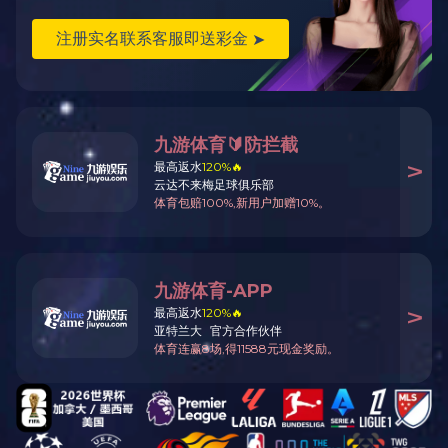
聚氨酯筛板
源头厂家 • 支持定制 • 降本增效 • 性价比高
查看更多
九游（中国）官方网
站登录界面