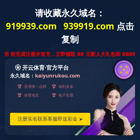
网站首页
关于我们
产品中心
主营产品
PRODUCT CENTER
成功案例
提升设备
混料设备
生产设备
新闻资讯
九游（中国）官方网站登录界面