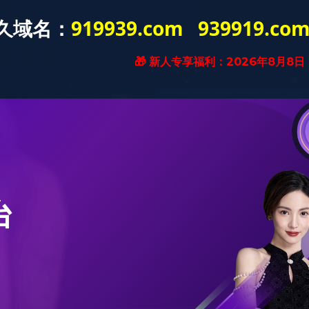
关于我们
主营产品
成功案例
生产设备
新闻资讯
ZG型振动
源头厂家 · 支持定
ZG型振动给料机的给料过程是利用特制的振动电机驱动给料槽
沿倾斜方向作周
分量大于重力加
前跳跃运动，抛
料槽连续振动，
立即获
ZG型振动给料