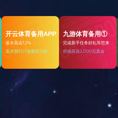
3、设备不局限
量轻、结构简单、安装方便、维修少、费用低；
动电机自同步原理，起动迅速、工作稳定、停车平稳；
线轨迹连续向前作跳跃运动，因此给料槽磨损较小；
时地改变和启闭料流，所以给料量有较高的精度；
料机可根据用户需求分为：
表示)，为敞开式、用于无特殊要求的一般给料用；
)，为矩型封闭型结构，适应于粉尘较大的情况给料用；
，给料槽为管型，适应于易碎颗粒，污染较大且具有挥发性物料给