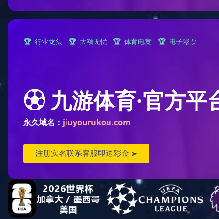
产品描述
ZG型振动
的加速度垂直分
由于振动电机的
ZG型振动给料
用于把块状、颗
输送机、斗式提