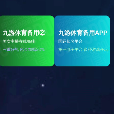
以上型号，可以非标设计；
料用；