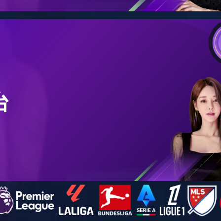
建材、电力、化
状及粉状物料从
机振动给料机可
动筛、粉碎机等
流程中，实现流
安装方便、维修
起动迅速、工作
给料机的给料过程是利用特制的振动电机驱动给料槽沿倾斜方向
作跳跃运动，因
闭料流，所以给
量大于重力加速度时，槽中的物料将被抛起，并按照抛物线的轨
户需求分为： (
连续激振，给料槽连续振动，槽中的物料则连续向前跳跃，以达
般给料用； (2
机广泛应用于矿山、冶金、煤炭、火电、耐火、玻璃、建材、
情况给料用； (
粒状及粉状物料从贮料仓或漏斗中均匀连续地给到受料装置中去
较大且具有挥发
升机、破碎机、振动筛、粉碎机等设备给料，并可用于自动配称
调倾角等形式；