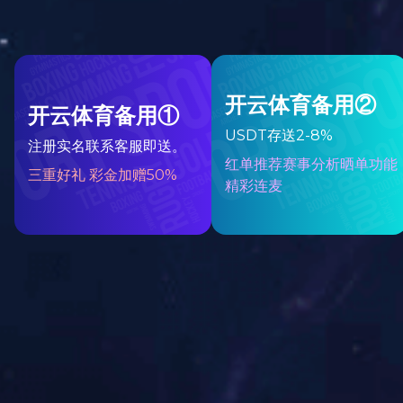
业自动化。
1、体积小、重
2、利用特制振
3、物料按抛物
4、由于可以瞬
ZG系列振动给
(1)通用型(不
(2)密封型(F
(3)管型(G)